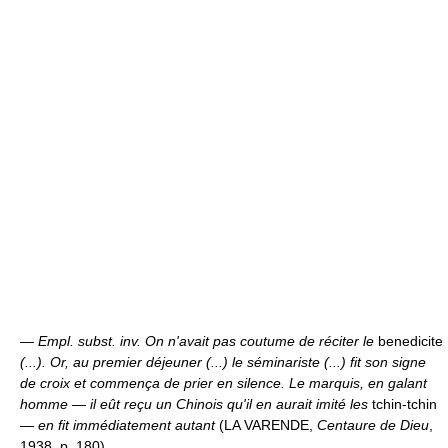
—
Empl. subst. inv.
On n'avait pas coutume de réciter le
benedicite
(...). Or, au premier déjeuner (...) le séminariste (...) fit son signe
de croix et commença de prier en silence. Le marquis, en galant
homme
—
il eût reçu un Chinois qu'il en aurait imité les
tchin-tchin
—
en fit immédiatement autant
(LA VARENDE,
Centaure de Dieu
,
1938, p. 180).