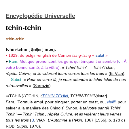
Encyclopédie Universelle
tchin-tchin
tchin-tchin
tchin-tchin
[ tʃintʃin ]
interj.
• 1829; du
pidgin-english
de Canton
tsing-tsing
«
salut
»
♦
Fam.
Mot que prononcent les gens qui trinquent ensemble (
cf
. À
votre bonne santé, à la vôtre).
« Tchin'Tchin' — Tchin'Tchin',
répéta Cuivre, et ils vidèrent leurs verres tous les trois »
(
B. Vian
)
.
—
Subst.
« Pour ce verre-là, je veux attendre le tchin-tchin de nos
retrouvailles »
(
Sarrazin
)
.
⇒TCHIN(-)TCHIN,
(
TCHIN TCHIN
, TCHIN-TCHIN)
interj.
Fam.
[Formule empl. pour trinquer, porter un toast, ou,
vieilli
, pour
saluer à la manière des Chinois] Synon.
à ta/votre santé!
Tchin'
Tchin'
—
Tchin' Tchin', répéta Cuivre, et ils vidèrent leurs verres
tous les trois
(
B
. VIAN,
L'Automne à Pékin
, 1967 [1956], p. 178 ds
ROB.
Suppl.
1970).