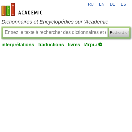
RU
EN
DE
ES
fr-academic.com
Dictionnaires et Encyclopédies sur 'Academic'
Recherche!
interprétations
traductions
livres
Игры ⚽