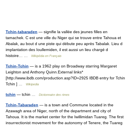
Tchin-tabaraden
— signifie la vallée des jeunes filles en
tamachek. C est une ville du Niger qui se trouve entre Tahoua et
Abalak, au bout d une piste qui débute peu après Tabalak. Lieu d
implantation des Ioullemiden, il est aussi un lieu chargé d
histoire… …
Wikipédia en Français
Tchin-Tchin
— is a 1962 play on Broadway starring Margaret
Leighton and Anthony Quinn.External links*
[http://www.ibdb.com/production.asp?ID=2925 IBDB entry for Tchin
Tchin ] …
Wikipedia
tchin
— tchin …
Dictionnaire des rimes
Tchin-Tabaraden
— is a town and Commune located in the
Azawagh area of Niger, north of the department and city of
Tahoua. It is the market center for the Iwillimidan Tuareg. The first
insurrectionist movement for the autonomy of Tenere, the Tuareg