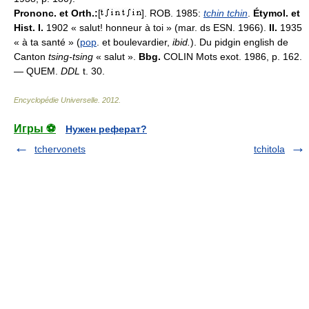
Prononc. et Orth.:
[
]. ROB. 1985:
tchin tchin
.
Étymol. et
Hist. I.
1902 « salut! honneur à toi » (mar. ds ESN. 1966).
II.
1935
« à ta santé » (
pop
. et boulevardier,
ibid.
). Du pidgin english de
Canton
tsing-tsing
« salut ».
Bbg.
COLIN Mots exot. 1986, p. 162.
— QUEM.
DDL
t. 30.
Encyclopédie Universelle
.
2012
.
Игры ⚽
Нужен реферат?
tchervonets
tchitola