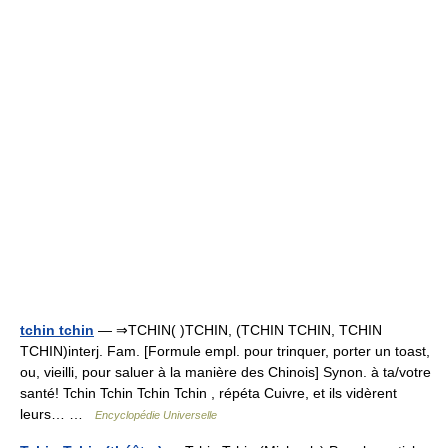
tchin tchin
— ⇒TCHIN( )TCHIN, (TCHIN TCHIN, TCHIN
TCHIN)interj. Fam. [Formule empl. pour trinquer, porter un toast,
ou, vieilli, pour saluer à la manière des Chinois] Synon. à ta/votre
santé! Tchin Tchin Tchin Tchin , répéta Cuivre, et ils vidèrent
leurs… …
Encyclopédie Universelle